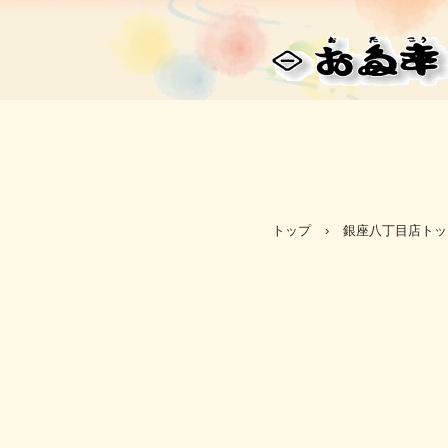
お多幸 ㈱野
トップ
›
銀座八丁目店トッ