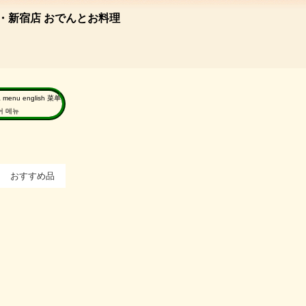
・新宿店 おでんとお料理
a menu english 菜单
국어 메뉴
おすすめ品