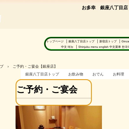
お多幸 銀座八丁目店
田屋
トップページ
銀座八丁目店トップ
新宿店トップ
Ginz
中文 메뉴
Shinjuku menu english 中文菜单 한
プ
›
ご予約・ご宴会【銀座店】
銀座八丁目店トップ
お飲み物
おでん
お料理
ご予約・ご宴会